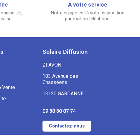
nne
A votre service
origine UE,
Notre équipe est à votre disposition
nçaise
par mail ou téléphone.
es
Solaire Diffusion
ZI AVON
103 Avenue des
Chasséens
e Vente
13120 GARDANNE
ité
09 80 80 07 74
Contactez-nous