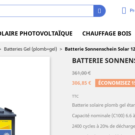
Pr
OLAIRE PHOTOVOLTAÏQUE
CHAUFFAGE BOIS
>
Batteries Gel (plomb+gel)
>
Batterie Sonnenschein Solar 12
BATTERIE SONNENS
361,00 €
306,85 €
ÉCONOMISEZ 1
TTC
Batterie solaire plomb gel éta
Capacité nominale (C100) 6.6 
2400 cycles à 20% de décharge 