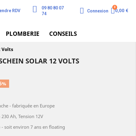
09 80 80 07
0,00 €
endre RDV
Connexion
74
PLOMBERIE
CONSEILS
 Volts
CHEIN SOLAR 12 VOLTS
5%
nche - fabriquée en Europe
à 230 Ah, Tension 12V
- soit environ 7 ans en floating