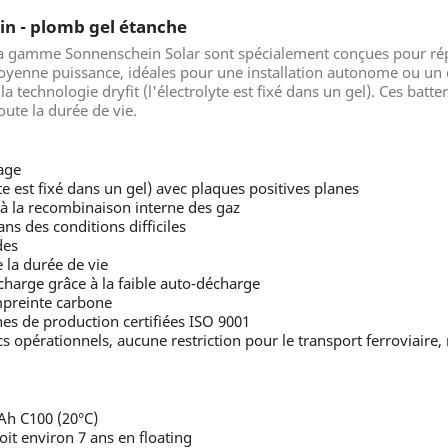
ein - plomb gel étanche
 la gamme Sonnenschein Solar sont spécialement conçues pour rép
moyenne puissance, idéales pour une installation autonome ou un 
a technologie dryfit (l'électrolyte est fixé dans un gel). Ces batte
oute la durée de vie.
lage
yte est fixé dans un gel) avec plaques positives planes
à la recombinaison interne des gaz
ns des conditions difficiles
des
 la durée de vie
charge grâce à la faible auto-décharge
mpreinte carbone
es de production certifiées ISO 9001
 opérationnels, aucune restriction pour le transport ferroviaire, 
Ah C100 (20°C)
oit environ 7 ans en floating