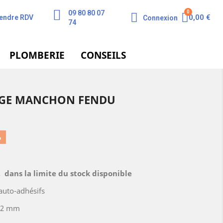
09 80 80 07
0,00 €
endre RDV
Connexion
74
PLOMBERIE
CONSEILS
AGE MANCHON FENDU
%
dans la limite du stock disponible
uto-adhésifs
 22 mm