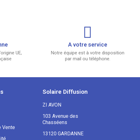
nne
A votre service
origine UE,
Notre équipe est à votre disposition
nçaise
par mail ou téléphone.
es
Solaire Diffusion
ZI AVON
103 Avenue des
Chasséens
e Vente
13120 GARDANNE
ité