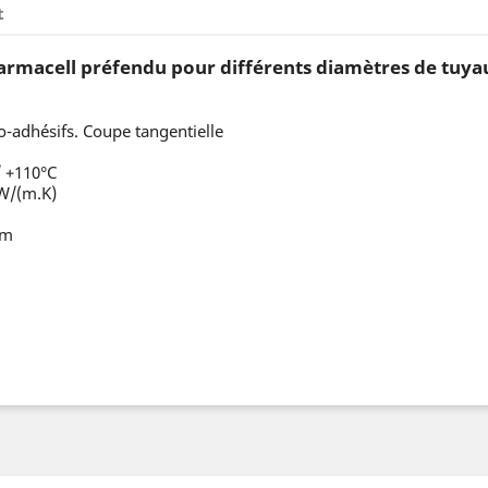
t
armacell préfendu pour différents diamètres de tuya
adhésifs. Coupe tangentielle
/ +110°C
 W/(m.K)
mm