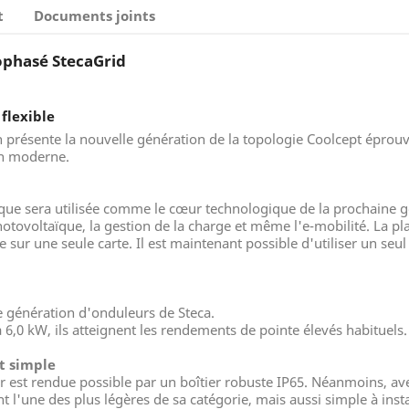
t
Documents joints
ophasé StecaGrid
flexible
résente la nouvelle génération de la topologie Coolcept éprouvé
on moderne.
ique sera utilisée comme le cœur technologique de la prochaine g
 photovoltaïque, la gestion de la charge et même l'e-mobilité. La 
ée sur une seule carte. Il est maintenant possible d'utiliser un se
e génération d'onduleurs de Steca.
6,0 kW, ils atteignent les rendements de pointe élevés habituels.
et simple
ieur est rendue possible par un boîtier robuste IP65. Néanmoins, av
l'une des plus légères de sa catégorie, mais aussi simple à inst