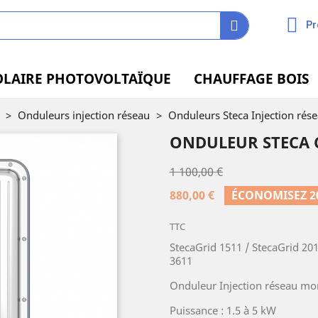
Pr
OLAIRE PHOTOVOLTAÏQUE
CHAUFFAGE BOIS
>
Onduleurs injection réseau
>
Onduleurs Steca Injection rés
ONDULEUR STECA C
1 100,00 €
880,00 €
ÉCONOMISEZ 2
TTC
StecaGrid 1511 / StecaGrid 201
3611
Onduleur Injection réseau m
Puissance : 1.5 à 5 kW