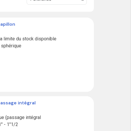
apillon
limite du stock disponible

 sphérique

passage intégral
e (passage intégral

1" - 1"1/2