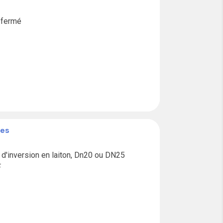
 fermé

ies
'inversion en laiton, Dn20 ou DN25

F