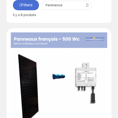
autoconso
Filters
avec
routeur
Il y a 8 produits
Kits
solaires
autoconso
connectés