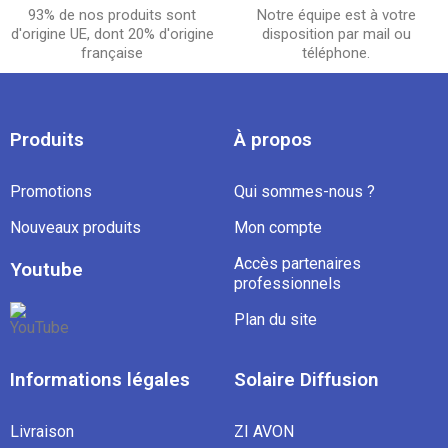
93% de nos produits sont
Notre équipe est à votre
d'origine UE, dont 20% d'origine
disposition par mail ou
française
téléphone.
Produits
À propos
Promotions
Qui sommes-nous ?
Nouveaux produits
Mon compte
Accès partenaires
Youtube
professionnels
Plan du site
Informations légales
Solaire Diffusion
Livraison
ZI AVON