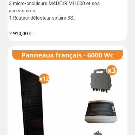
3 micro-onduleurs MADEnR MI1000 et ses 
accessoires

1 Routeur délesteur solaire 3S

1 coffret de protection AC avec parafoudre 
2 910,00 €