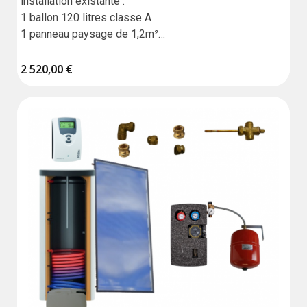
installation existante :

1 ballon 120 litres classe A

1 panneau paysage de 1,2m²

2 types de kit :

Standard sans liaison,

2 520,00 €