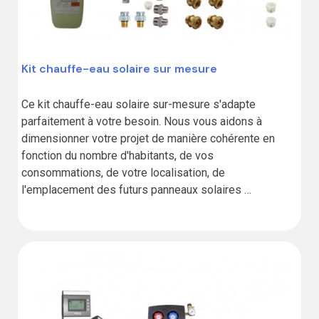
Kit chauffe-eau solaire sur mesure
Ce kit chauffe-eau solaire sur-mesure s'adapte 
parfaitement à votre besoin. Nous vous aidons à 
dimensionner votre projet de manière cohérente en 
fonction du nombre d'habitants, de vos 
consommations, de votre localisation, de 
l'emplacement des futurs panneaux solaires 
thermiques, du futur ballon d'eau chaude sanitaire, etc. 
Ce kit comprend :

- Un ballon ECS et ses accessoires, simple ou double 
échangeur, de 100L à 1000L, de classe A, B ou C- Un ou 
des panneaux solaires thermiques avec surface et 
revêtement adaptés- Une liaison solaire avec diamètre 
et longueur adaptés- Accessoires nécessaires pour 