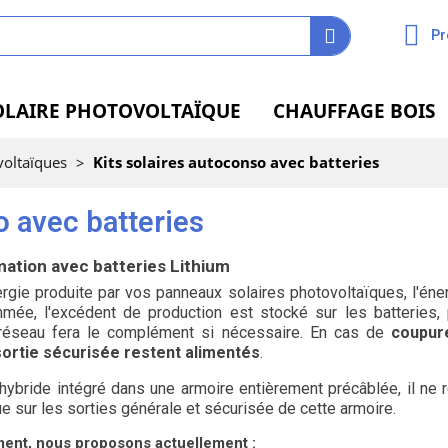
Pr
OLAIRE PHOTOVOLTAÏQUE
CHAUFFAGE BOIS
voltaïques
>
Kits solaires autoconso avec batteries
o avec batteries
ation avec batteries Lithium
ergie produite par vos panneaux solaires photovoltaïques, l'éne
mmée, l'excédent de production est stocké sur les batteries, 
le réseau fera le complément si nécessaire. En cas de
coupur
sortie sécurisée restent alimentés
.
ybride intégré dans une armoire entièrement précâblée, il ne 
 sur les sorties générale et sécurisée de cette armoire.
ment, nous proposons actuellement :