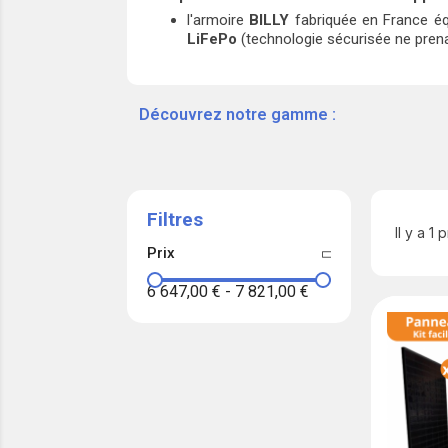
l'armoire
BILLY
fabriquée en France é
LiFePo
(technologie sécurisée ne prena
‎ ‎ ‎‎ ‎Découvrez notre gamme :
Filtres
Il y a 1 
Prix
6 647,00 €
-
7 821,00 €