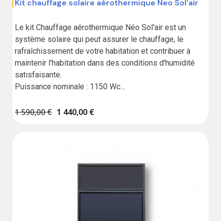
Kit chauffage solaire aérothermique Neo Sol'air
,00 €
Le kit Chauffage aérothermique Néo Sol'air est un 
système solaire qui peut assurer le chauffage, le 
rafraîchissement de votre habitation et contribuer à 
maintenir l'habitation dans des conditions d'humidité 
satisfaisante.

Puissance nominale : 1150 Wc

Garantie 10 ans

Fabrication française
1 590,00 €
1 440,00 €