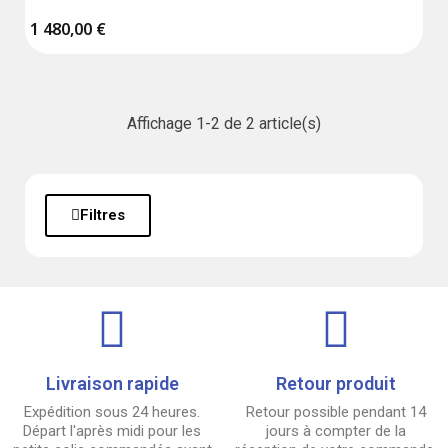
Gestion à distance via une application mobile 
(disponible bientôt).

1 480,00 €
Installation sur façade ensoleillée, avec kit de fixation 
murale inclus.

Double alimentation (solaire ou secteur) et thermostat 
manuel pour modes chauffage/séchage.
Affichage 1-2 de 2 article(s)
Filtres
Livraison rapide
Retour produit
Expédition sous 24 heures.
Retour possible pendant 14
Départ l'après midi pour les
jours à compter de la