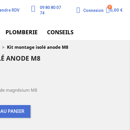
09 80 80 07
0,00 €
endre RDV
Connexion
74
PLOMBERIE
CONSEILS
>
Kit montage isolé anode M8
LÉ ANODE M8
node magnésium M8
 AU PANIER