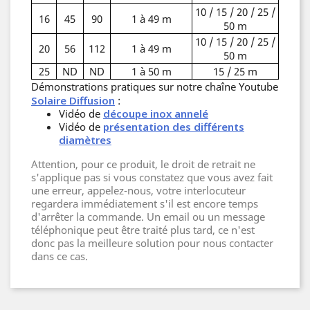
10 / 15 / 20 / 25 /
16
45
90
1 à 49 m
50 m
10 / 15 / 20 / 25 /
20
56
112
1 à 49 m
50 m
25
ND
ND
1 à 50 m
15 / 25 m
Démonstrations pratiques sur notre chaîne Youtube
Solaire Diffusion
:
Vidéo de
découpe inox annelé
Vidéo de
présentation des différents
diamètres
Attention, pour ce produit, le droit de retrait ne
s'applique pas si vous constatez que vous avez fait
une erreur, appelez-nous, votre interlocuteur
regardera immédiatement s'il est encore temps
d'arrêter la commande. Un email ou un message
téléphonique peut être traité plus tard, ce n'est
donc pas la meilleure solution pour nous contacter
dans ce cas.