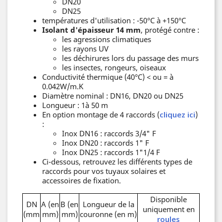
DN20
DN25
températures d'utilisation : -50°C à +150°C
Isolant d'épaisseur 14 mm
, protégé contre :
les agressions climatiques
les rayons UV
les déchirures lors du passage des murs
les insectes, rongeurs, oiseaux
Conductivité thermique (40°C) < ou = à
0.042W/m.K
Diamètre nominal : DN16, DN20 ou DN25
Longueur : 1à 50 m
En option montage de 4 raccords (
cliquez ici
)
:
Inox DN16 : raccords 3/4" F
Inox DN20 : raccords 1" F
Inox DN25 : raccords 1"1/4 F
Ci-dessous, retrouvez les différents types de
raccords pour vos tuyaux solaires et
accessoires de fixation.
Disponible
DN
A (en
B (en
Longueur de la
uniquement en
(mm
mm)
mm)
couronne (en m)
roules