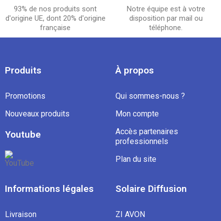
93% de nos produits sont
Notre équipe est à votre
d'origine UE, dont 20% d'origine
disposition par mail ou
française
téléphone.
Produits
À propos
Promotions
Qui sommes-nous ?
Nouveaux produits
Mon compte
Accès partenaires
Youtube
professionnels
Plan du site
Informations légales
Solaire Diffusion
Livraison
ZI AVON