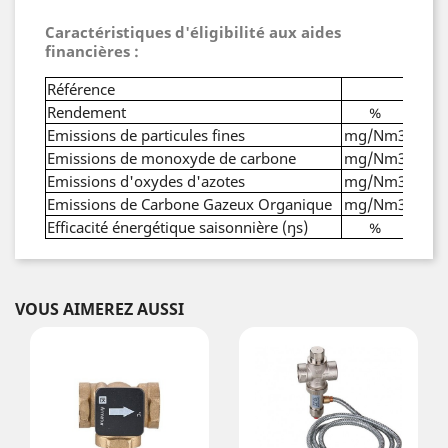
Caractéristiques d'éligibilité aux aides
financières :
Référence
BARM
Rendement
%
80
Emissions de particules fines
mg/Nm3
Emissions de monoxyde de carbone
mg/Nm3
1
Emissions d'oxydes d'azotes
mg/Nm3
1
Emissions de Carbone Gazeux Organique
mg/Nm3
Efficacité énergétique saisonnière (ŋs)
%
7
VOUS AIMEREZ AUSSI