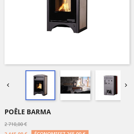


POÊLE BARMA
2 710,00 €