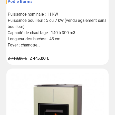
Poêle Barma
,00 €
Puissance nominale : 11 kW

Puissance bouilleur : 5 ou 7 kW (vendu également sans 
bouilleur)

Capacité de chauffage : 140 à 300 m3

Longueur des buches : 45 cm

Foyer : chamotte

Possibilité d'apport d'air extérieur

Poêle étanche / Compatible BBC

2 710,00 €
2 445,00 €
Garantie : 5 ans