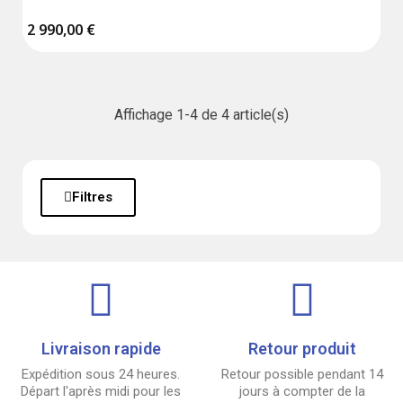
Possibilité d'apport d'air extérieur

Poêle étanche / compatible BBC

2 990,00 €
Garantie 5 ans
Affichage 1-4 de 4 article(s)
Filtres
Livraison rapide
Retour produit
Expédition sous 24 heures.
Retour possible pendant 14
Départ l'après midi pour les
jours à compter de la