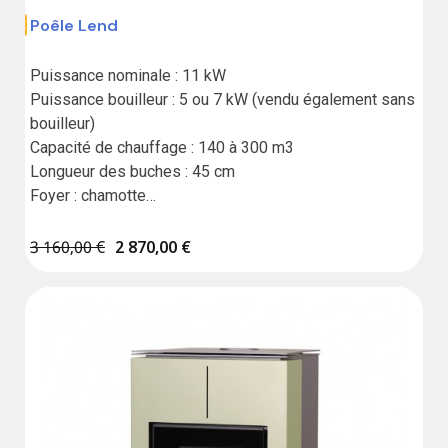
Poêle Lend
,00 €
Puissance nominale : 11 kW

Puissance bouilleur : 5 ou 7 kW (vendu également sans 
bouilleur)

Capacité de chauffage : 140 à 300 m3

Longueur des buches : 45 cm

Foyer : chamotte

Possibilité d'apport d'air extérieur

Poêle étanche / compatible BBC

3 160,00 €
2 870,00 €
Garantie : 5 ans