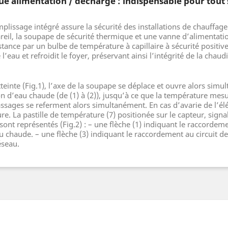
 alimentation / décharge : indispensable pour tout 
lissage intégré assure la sécurité des installations de chauffage
il, la soupape de sécurité thermique et une vanne d’alimentatio
ance par un bulbe de température à capillaire à sécurité positiv
l’eau et refroidit le foyer, préservant ainsi l’intégrité de la chaud
teinte (Fig.1), l’axe de la soupape se déplace et ouvre alors sim
ion d’eau chaude (de (1) à (2)), jusqu’à ce que la température mes
ssages se referment alors simultanément. En cas d’avarie de l’élé
ture. La pastille de température (7) positionée sur le capteur, sig
sont représentés (Fig.2) : – une flèche (1) indiquant le raccordeme
u chaude. – une flèche (3) indiquant le raccordement au circuit de 
éseau.