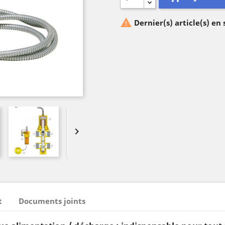

Dernier(s) article(s) en

t
Documents joints