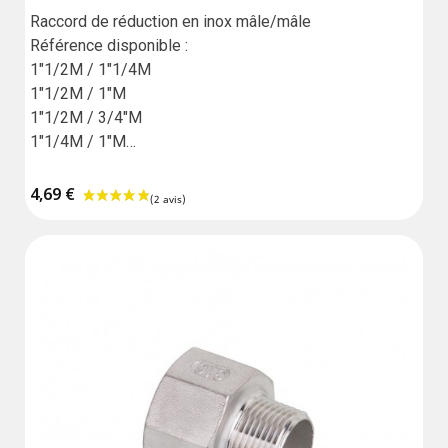
Raccord de réduction en inox mâle/mâle

Référence disponible :

1"1/2M / 1"1/4M

1"1/2M / 1"M

1"1/2M / 3/4"M

1"1/4M / 1"M

1"1/4M / 3/4"M

4,69 €