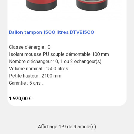
Ballon tampon 1500 litres BTVE1500
Classe d'énergie : C

Isolant mousse PU souple démontable 100 mm

Nombre d'échangeur : 0, 1 ou 2 échangeur(s)

Volume nominal : 1500 litres

Petite hauteur : 2100 mm

Garantie : 5 ans

Fabrication en Union européenne

Résistance vendue séparément
1 970,00 €
Affichage 1-9 de 9 article(s)