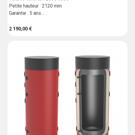
Petite hauteur : 2120 mm

Garantie : 5 ans

Fabrication en Union européenne

Résistance vendue séparément
2 190,00 €