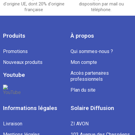
d'origine UE, dont 20% d'origine
disposition par mail ou
française
téléphone.
Produits
À propos
Promotions
Qui sommes-nous ?
Nouveaux produits
Mon compte
Accès partenaires
Youtube
professionnels
Plan du site
Informations légales
Solaire Diffusion
Livraison
ZI AVON
Mentions légales
103 Avenue des Chasséens