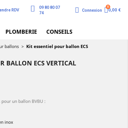
09 80 80 07
0,00 €
endre RDV
Connexion
74
PLOMBERIE
CONSEILS
r ballons
>
Kit essentiel pour ballon ECS
UR BALLON ECS VERTICAL
s pour un ballon BVBU :
n inox