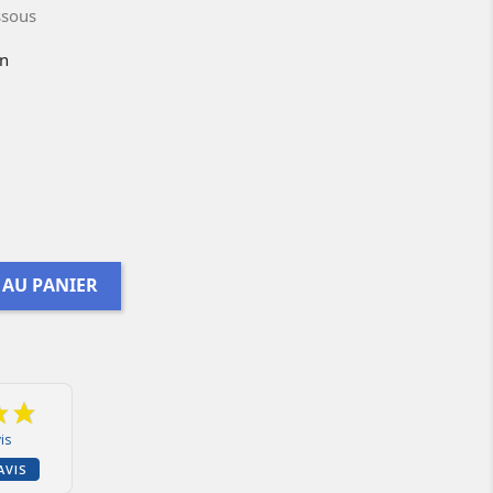
essous
on
 AU PANIER
is
AVIS