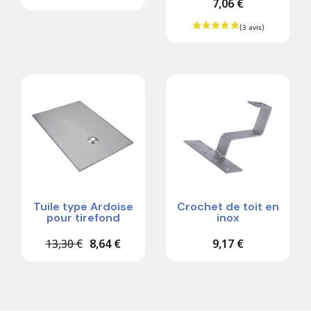
7,06 €
-35%
Tuile type Ardoise
Crochet de toit en
pour tirefond
inox
13,30 €
8,64 €
9,17 €