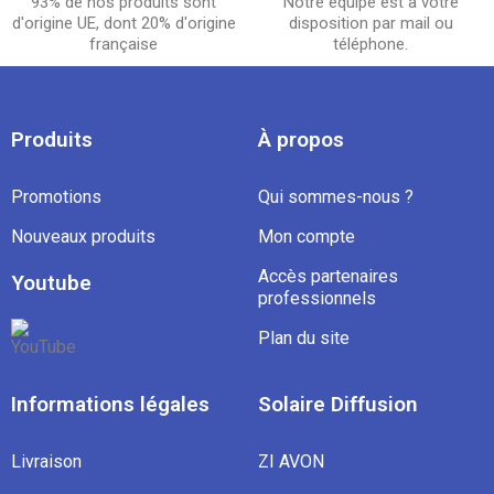
93% de nos produits sont
Notre équipe est à votre
d'origine UE, dont 20% d'origine
disposition par mail ou
française
téléphone.
Produits
À propos
Promotions
Qui sommes-nous ?
Nouveaux produits
Mon compte
Accès partenaires
Youtube
professionnels
Plan du site
Informations légales
Solaire Diffusion
Livraison
ZI AVON