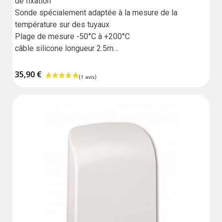
de fixation

Sonde spécialement adaptée à la mesure de la 
température sur des tuyaux

Plage de mesure -50°C à +200°C

câble silicone longueur 2.5m

livrée avec un sachet de pâte thermoconductrice

Garantie : 18 mois
35,90 €
(10 avis)