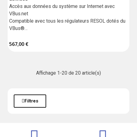
Accès aux données du système sur Internet avec 
VBus.net

Compatible avec tous les régulateurs RESOL dotés du 
VBus®

Configuration simple du système avec le logiciel de 
paramétrage RPT

567,00 €
Garantie : 18 mois
Affichage 1-20 de 20 article(s)
Filtres