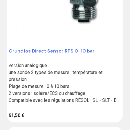
Grundfos Direct Sensor RPS 0-10 bar
version analogique

une sonde 2 types de mesure : température et 
pression

Plage de mesure : 0 à 10 bars

2 versions : solaire/ECS ou chauffage

Compatible avec les régulations RESOL : SL - SLT - BX 
- MX - HC MAX

Garantie :18 mois
91,50 €