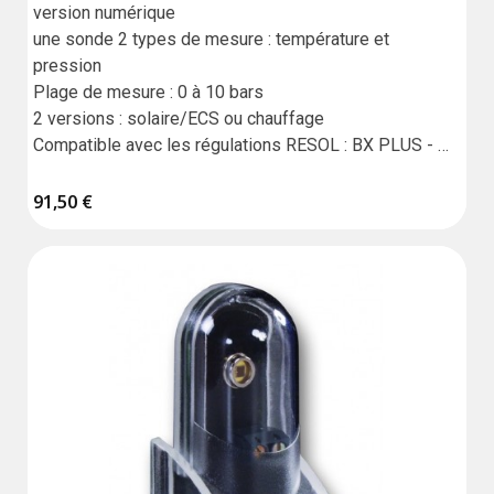
version numérique

une sonde 2 types de mesure : température et 
pression

Plage de mesure : 0 à 10 bars

2 versions : solaire/ECS ou chauffage

Compatible avec les régulations RESOL : BX PLUS - 
MX - HC - HC MAX

Garantie :18 mois
91,50 €