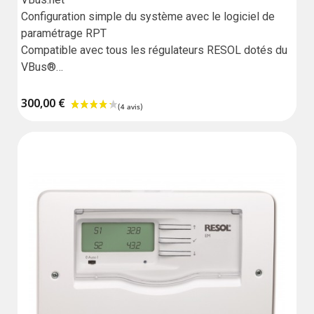
Configuration simple du système avec le logiciel de 
paramétrage RPT

Compatible avec tous les régulateurs RESOL dotés du 
VBus®

Module disposant d'une entrée

Garantie : 18 mois
300,00 €