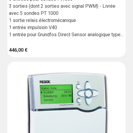
3 sorties (dont 2 sorties avec signal PWM) - Livrée 
avec 5 sondes PT 1000

1 sortie relais électromécanique

1 entrée impulsion V40

1 entrée pour Grundfos Direct Sensor analogique type 
VFS

1 entrée pour Grundfos Direct Sensor analogique type 
446,00 €
RPS

1 lecteur de carte microSD (enregistrement de 
données)

Communicante via VBus

Garantie : 18 mois