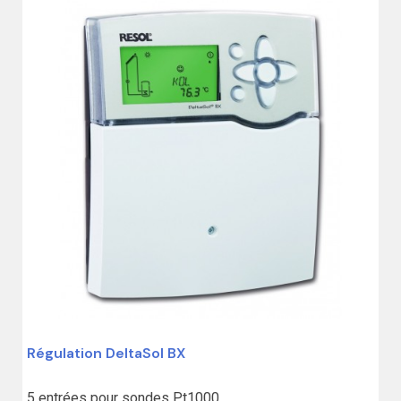
jour software)

Communicante via VBus

Garantie : 18 mois
Régulation DeltaSol BX
5 entrées pour sondes Pt1000
