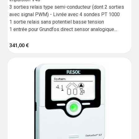
3 sorties relais type semi-conducteur (dont 2 sorties 
avec signal PWM) - Livrée avec 4 sondes PT 1000

1 sortie relais sans potentiel basse tension

1 entrée pour Grundfos direct sensor analogique

1 entrée pour FlowRotor

1 lecteur de carte microSD

341,00 €
Communicante via VBus

27 systèmes de base et jusqu'à 3 variantes 
hydrauliques

Garantie : 18 mois