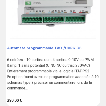
Automate programmable TA01/UVR610S
6 entrées - 10 sorties dont 4 sorties 0-10V ou PWM 
&amp; 1 sans potentiel (C NO NC ou triac 230VAC)

Entièrement programmable via le logiciel TAPPS2

En option fourni avec une programmation associée à 10 
schémas type à préciser en commentaire lors de la 
commande

Pour l'assistance à la programmation ou toute autre 
demande contactez-nous

390,00 €
Carte Micro-SD fournie
