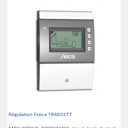
(2 avis)
Régulation Steca TRA502TT
00 €