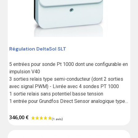
Régulation DeltaSol SLT
5 entrées pour sonde Pt 1000 dont une configurable en 
impulsion V40

3 sorties relais type semi-conducteur (dont 2 sorties 
avec signal PWM) - Livrée avec 4 sondes PT 1000

1 sortie relais sans potentiel basse tension

1 entrée pour Grundfos Direct Sensor analogique type 
VFS/RPS

1 entrée pour FlowRotor

346,00 €
1 lecteur de carte microSD (enregistrement de 
données, charger/sauvegarder les réglages, mise à 