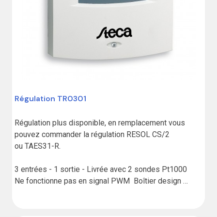
Régulation TR0301
Régulation plus disponible, en remplacement vous 
pouvez commander la régulation RESOL CS/2 
ou TAES31-R.

3 entrées - 1 sortie - Livrée avec 2 sondes Pt1000 

Ne fonctionne pas en signal PWM  Boîtier design 
compact  Écran graphique LCD avec rétroéclairage  
Représentation animée des installations solaires et 
des états de service  Navigation par menu graphique