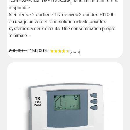
TARIF SPÉCIAL DESTOCKAGE, dans la limite du stock 
disponible

5 entrées - 2 sorties - Livrée avec 3 sondes Pt1000

Un usage universel  Une solution idéale pour les 
systèmes à deux circuits  Une consommation propre 
minimale 

Dérive de l'horloge jusqu'à 15min/jour

Garantie : 2 ans
200,00 €
150,00 €