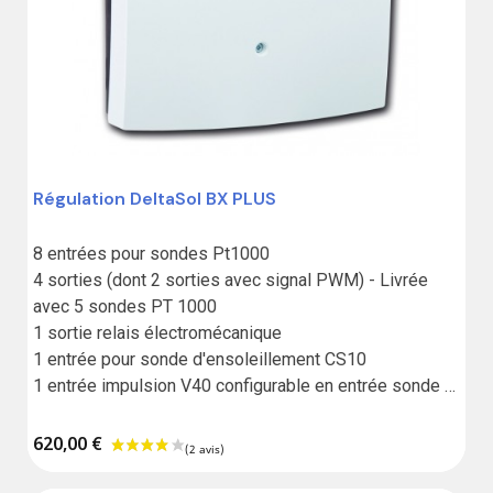
Régulation DeltaSol BX PLUS
(3 avis)
8 entrées pour sondes Pt1000

4 sorties (dont 2 sorties avec signal PWM) - Livrée 
avec 5 sondes PT 1000

1 sortie relais électromécanique

1 entrée pour sonde d'ensoleillement CS10

1 entrée impulsion V40 configurable en entrée sonde 
Pt1000

1 entrée pour Grundfos Direct Sensor digitale type VFD

620,00 €
1 entrée pour Grundfos Direct Sensor digitale type RPD

1 lecteur de carte SD 
