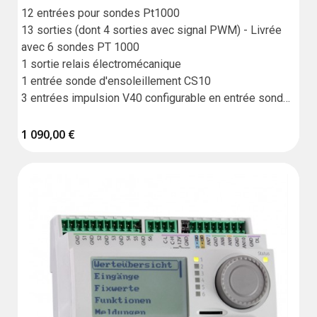
12 entrées pour sondes Pt1000

13 sorties (dont 4 sorties avec signal PWM) - Livrée 
avec 6 sondes PT 1000

1 sortie relais électromécanique

1 entrée sonde d'ensoleillement CS10

3 entrées impulsion V40 configurable en entrée sonde 
Pt1000

2 entrées Grundfos Direct Sensor digitale type 
1 090,00 €
VFD/RPD

2 entrées Grundfos Direct Sensor analogique type 
VFS/RPS

1 entrée FlowRotor

1 lect carte SD 

VBus

Garantie : 18 mois