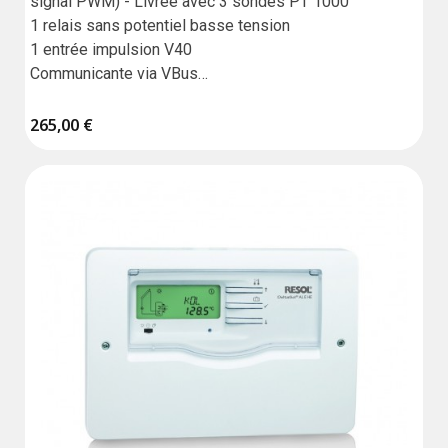
signal PWM) - Livrée avec 3 sondes PT 1000

1 relais sans potentiel basse tension

1 entrée impulsion V40

Communicante via VBus

10 systèmes de base

Garantie : 18 mois
265,00 €