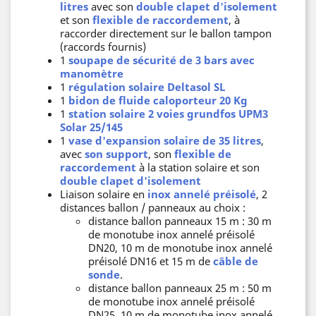
litres
avec son
double clapet d'isolement
et son
flexible de raccordement
, à
raccorder directement sur le ballon tampon
(raccords fournis)
1
soupape de sécurité de 3 bars avec
manomètre
1
régulation solaire Deltasol SL
1
bidon de fluide caloporteur 20 Kg
1
station solaire 2 voies grundfos UPM3
Solar 25/145
1
vase d'expansion solaire de 35 litres
,
avec
son support
, son
flexible de
raccordement
à la station solaire et son
double clapet d'isolement
Liaison solaire en
inox annelé préisolé
, 2
distances ballon / panneaux au choix :
distance ballon panneaux 15 m : 30 m
de monotube inox annelé préisolé
DN20, 10 m de monotube inox annelé
préisolé DN16 et 15 m de
câble de
sonde
.
distance ballon panneaux 25 m : 50 m
de monotube inox annelé préisolé
DN25, 10 m de monotube inox annelé