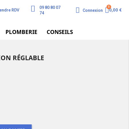
09 80 80 07
0,00 €
endre RDV
Connexion
74
PLOMBERIE
CONSEILS
ION RÉGLABLE