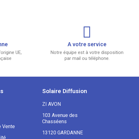
nne
A votre service
origine UE,
Notre équipe est à votre disposition
nçaise
par mail ou téléphone.
es
Solaire Diffusion
ZI AVON
103 Avenue des
Chasséens
e Vente
13120 GARDANNE
ité