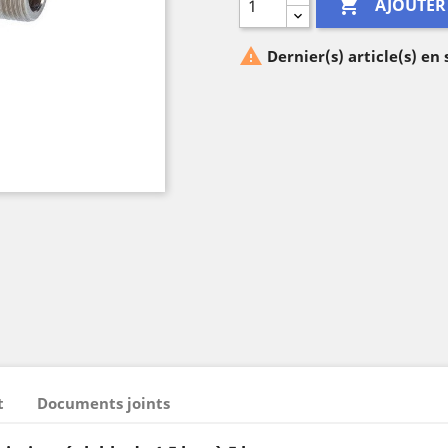

AJOUTER

Dernier(s) article(s) en
t
Documents joints