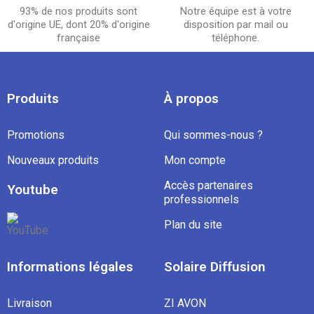
93% de nos produits sont
Notre équipe est à votre
d'origine UE, dont 20% d'origine
disposition par mail ou
française
téléphone.
Produits
À propos
Promotions
Qui sommes-nous ?
Nouveaux produits
Mon compte
Accès partenaires
Youtube
professionnels
Plan du site
Informations légales
Solaire Diffusion
Livraison
ZI AVON