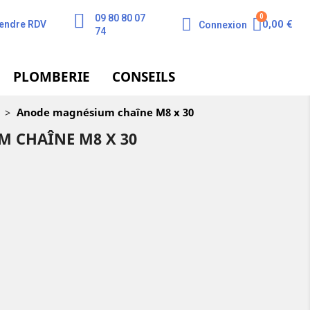
09 80 80 07
0,00 €
endre RDV
Connexion
74
PLOMBERIE
CONSEILS
>
Anode magnésium chaîne M8 x 30
 CHAÎNE M8 X 30