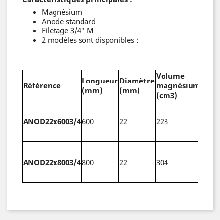
Magnésium
Anode standard
Filetage 3/4" M
2 modèles sont disponibles :
Volume
Longueur
Diamètre
Info
Référence
magnésium
(mm)
(mm)
comp
(cm3)
Anod
des b
ANOD22x6003/4
600
22
228
vert
100
Anod
des b
ANOD22x8003/4
800
22
304
vert
140