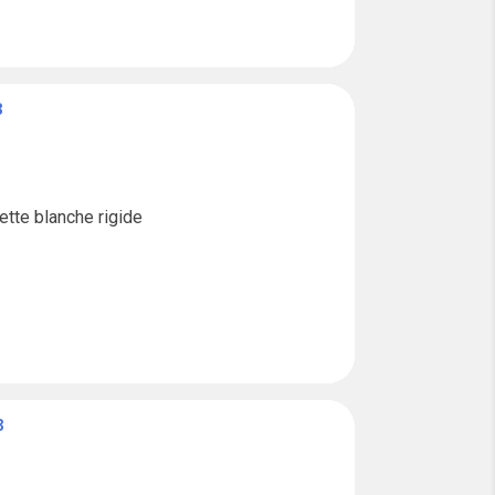
B
tte blanche rigide

B