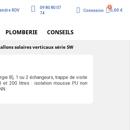
09 80 80 07
0,00 €
endre RDV
Connexion
74
PLOMBERIE
CONSEILS
allons solaires verticaux série SW
rgie B), 1 ou 2 échangeurs, trappe de visite
0 et 200 litres : isolation mousse PU non
ANN.