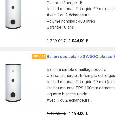
Classe d'énergie : B

Isolant mousse PU rigide 67 mm, jaque
Avec 1 ou 2 échangeurs

Volume nominal : 400 litres

Garantie : 8 ans

Fabrication en Union européenne

Résistance à commander séparément
1 299,00 €
1 044,00 €
Ballon ecs solaire SW500 classe 
-305,00 €
Ballon à simple émaillage poudre

Classe d'énergie : B (simple échangeu
Isolant mousse PU rigide 67 mm (simp
Isolant mousse EPS 100mm démontabl
jaquette blanche rigide

Avec 1 ou 2 échangeurs

Volume nominal : 500 litres

Garantie : 8 ans

1 499,00 €
1 194,00 €