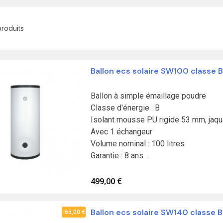
 produits
Ballon ecs solaire SW100 classe B
Ballon à simple émaillage poudre

Classe d'énergie : B

Isolant mousse PU rigide 53 mm, jaque
Avec 1 échangeur

Volume nominal : 100 litres

Garantie : 8 ans

Fabrication en Union européenne

Résistance à commander séparément
499,00 €
Ballon ecs solaire SW140 classe B
-65,00 €