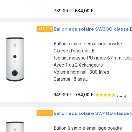
Fabrication en Union européenne

Résistance à commander séparément
789,00 €
634,00 €
Ballon ecs solaire SW300 classe 
-165,00 €
Ballon à simple émaillage poudre

Classe d'énergie : B

Isolant mousse PU rigide 67 mm, jaque
Avec 1 ou 2 échangeurs

Volume nominal : 300 litres

Garantie : 8 ans

Fabrication en Union européenne

Résistance à commander séparément
949,00 €
784,00 €
Ballon ecs solaire SW400 classe 
-255,00 €
Ballon à simple émaillage poudre
