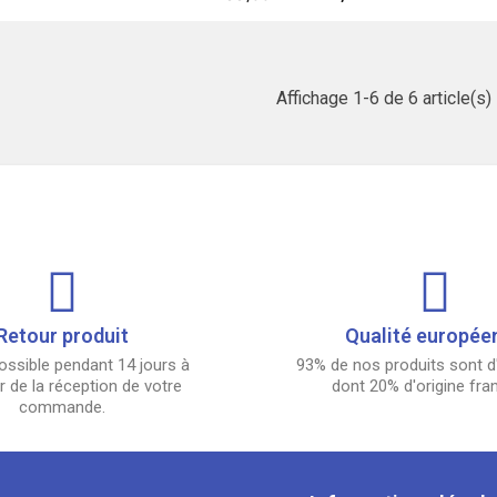
Fabrication en Union européenne

Résistance à commander séparément
Affichage 1-6 de 6 article(s)
Retour produit
Qualité europée
ossible pendant 14 jours à
93% de nos produits sont d'
 de la réception de votre
dont 20% d'origine fra
commande.