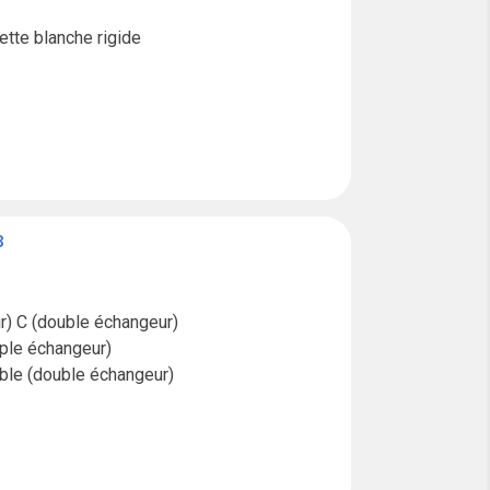
tte blanche rigide

B
r) C (double échangeur)

le échangeur)

e (double échangeur)
