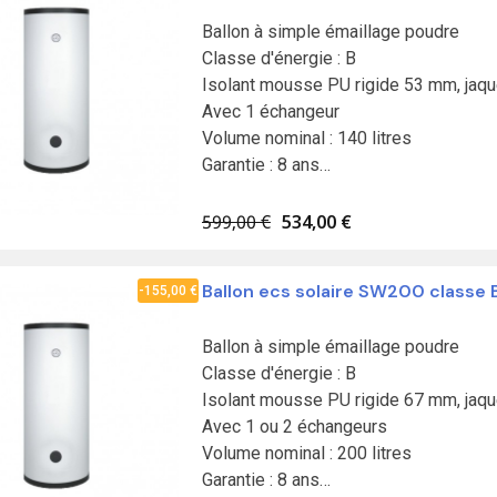
Ballon à simple émaillage poudre

Classe d'énergie : B

Isolant mousse PU rigide 53 mm, jaque
Avec 1 échangeur

Volume nominal : 140 litres

Garantie : 8 ans

Fabrication en Union européenne

Résistance à commander séparément
599,00 €
534,00 €
Ballon ecs solaire SW200 classe 
-155,00 €
Ballon à simple émaillage poudre

Classe d'énergie : B

Isolant mousse PU rigide 67 mm, jaque
Avec 1 ou 2 échangeurs

Volume nominal : 200 litres

Garantie : 8 ans
